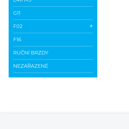
G11
F02
F16
RUČNÍ BRZDY
NEZAŘAZENÉ