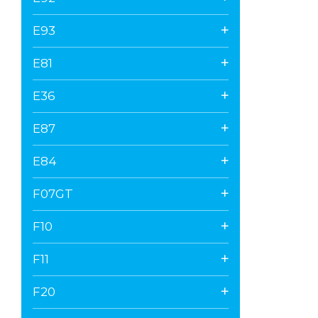
E93
E81
E36
E87
E84
F07GT
F10
F11
F20