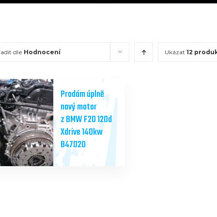
adit dle
Hodnocení
Ukázat
12 produ
Prodám úplně
nový motor
z BMW F20 120d
Xdrive 140kw
B47D20