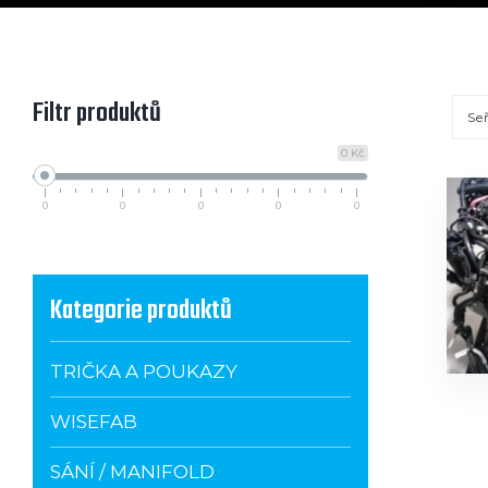
Filtr produktů
Seř
0 Kč
0
0
0
0
0
Kategorie produktů
TRIČKA A POUKAZY
WISEFAB
SÁNÍ / MANIFOLD