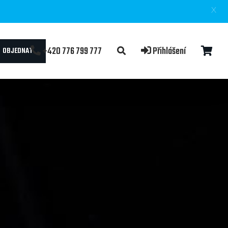
X
+420 776 799 777
Přihlášení
OBJEDNAT