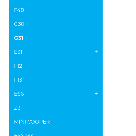
F48
G30
G31
E31
F12
F13
E66
Z3
MINI COOPER
E46 M3